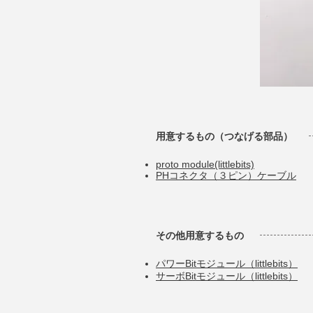
用意するもの（つなげる部品）
proto module(littlebits)
PHコネクタ（３ピン）ケーブル
その他用意するもの
パワーBitモジュール（littlebits）
サーボBitモジュール（littlebits）